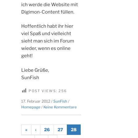
ich werde die Website mit
Digimon-Content füllen.
Hoffentlich habt ihr hier
viel Spaß und vielleicht
sieht man sich im Forum
wieder, wenn es online
geht!
Liebe Grüße,
SunFish
POST VIEWS:
256
17. Februar 2012
/
SunFish
/
zu
Homepage
/
Keine Kommentare
Noch
ein
Mitarbeiter!
«
‹
26
27
28