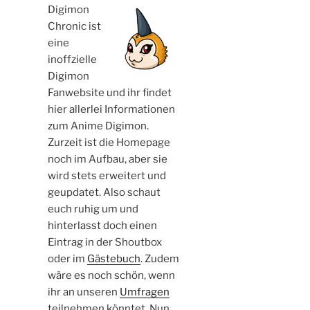
Digimon
Michael
(Sonntag, Okt. 19. 2025 18:00 )
Chronic ist
Für Steffi - Danke für das Angebot,
eine
ich hoffe bei dir gibt es nicht so ein
Mist wie bei mir.
inoffzielle
[Antwort]
Digimon
Fanwebsite und ihr findet
Steffi
(Montag, Okt. 13. 2025 21:48 )
hier allerlei Informationen
Für Michael - alles klar, dann
zum Anime Digimon.
schreiben wir einfach hier ab und zu
Zurzeit ist die Homepage
[Antwort]
noch im Aufbau, aber sie
wird stets erweitert und
geupdatet. Also schaut
2
3
4
5
»
·
·
·
·
·
1
euch ruhig um und
hinterlasst doch einen
Name:
Eintrag in der Shoutbox
oder im
Gästebuch
. Zudem
Email:
wäre es noch schön, wenn
ihr an unseren
Umfragen
teilnehmen könntet. Nun