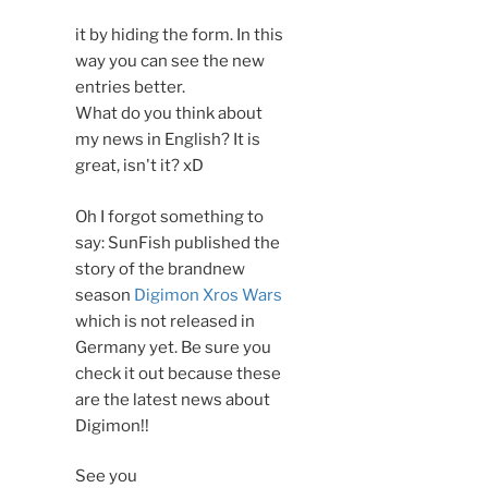
osteopathe-nyon-cabinet-
it by hiding the form. In this
monney
way you can see the new
entries better.
What do you think about
my news in English? It is
great, isn't it? xD
Oh I forgot something to
say: SunFish published the
story of the brandnew
season
Digimon Xros Wars
which is not released in
Germany yet. Be sure you
check it out because these
are the latest news about
Digimon!!
See you