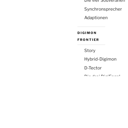
Die vier Souveränen
Synchronsprecher
Adaptionen
DIGIMON
FRONTIER
Story
Hybrid-Digimon
D-Tector
Die drei DigiEngel
Hintergründe
Digiwelt
DIGIMON
DATA SQUAD
Story