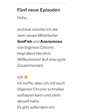
Updates
-
Fünf neue Episoden
Fünf
neue
Huhu,
Episoden!
erstmal möchte ich die
zwei neuen Mitarbeiter
SunFish
und
Ananymous
von Digimon Chronic
begrüßen! Herzlich
Willkommen! Auf eine gute
Zusammenarb
relaisvih12
eit!
Ich hoffe, dass ich mit euch
Digimon Chronic schneller
aufbauen kann und stets
aktuell halte.
Es gibt außerdem ein