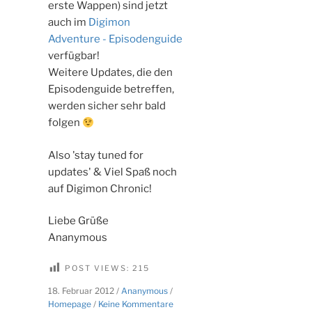
erste Wappen) sind jetzt
auch im
Digimon
Adventure - Episodenguide
verfügbar!
Weitere Updates, die den
Episodenguide betreffen,
werden sicher sehr bald
folgen
Also 'stay tuned for
updates' & Viel Spaß noch
auf Digimon Chronic!
Liebe Grüße
Ananymous
POST VIEWS:
215
18. Februar 2012
/
Ananymous
/
zu
Homepage
/
Keine Kommentare