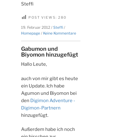
Steffi
POST VIEWS:
280
19. Februar 2012
/
Steffi
/
zu
Homepage
/
Keine Kommentare
Tentomon
and
Gabumon und
Palmon
Biyomon hinzugefügt
added
Hallo Leute,
auch von mir gibt es heute
ein Update. Ich habe
Agumon und Biyomon bei
den
Digimon Adventure -
Digimon-Partnern
hinzugefügt.
Außerdem habe ich noch
ein bisschen zur