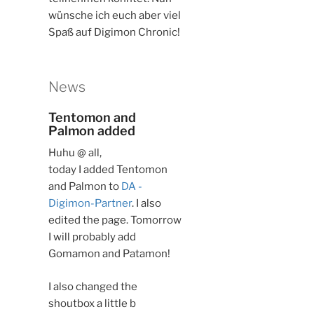
wünsche ich euch aber viel
Spaß auf Digimon Chronic!
Die Emailadresse wird nicht veröffentlicht
(aber sie ist erforderlich)
News
Tentomon and
Palmon added
Huhu @ all,
today I added Tentomon
and Palmon to
DA -
Digimon-Partner
. I also
edited the page. Tomorrow
I will probably add
Gomamon and Patamon!
I also changed the
shoutbox a little b