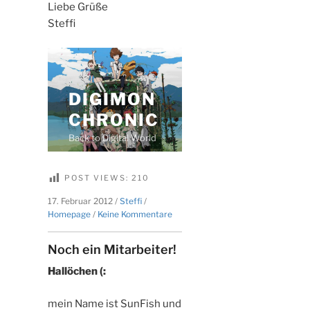
Liebe Grüße
Steffi
POST VIEWS:
210
17. Februar 2012
/
Steffi
/
zu
Homepage
/
Keine Kommentare
Fünf
neue
Noch ein Mitarbeiter!
Episoden
Hallöchen (:
mein Name ist SunFish und