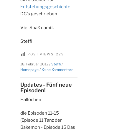
Entstehungsgeschichte
DC's geschrieben.
Viel Spaß damit.
Steffi
POST VIEWS:
229
18. Februar 2012
/
Steffi
/
zu
Homepage
/
Keine Kommentare
Gabumon
und
Updates - Fünf neue
Biyomon
Episoden!
hinzugefügt
Hallöchen
die Episoden 11-15
(Episode 11 Tanz der
Bakemon - Episode 15 Das