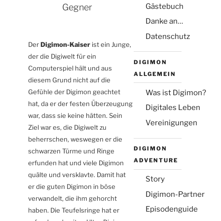
(Montag, Juni 1. 2026 9:39 )
Gästebuch
Gegner
Hallo Leute, wie geht's euch so? Bei mir
ist alles gut.
Danke an…
[Antwort]
Datenschutz
Der
Digimon-Kaiser
ist ein Junge,
Michael
(Sonntag, Okt. 19. 2025 18:00 )
der die Digiwelt für ein
Für Steffi - Danke für das Angebot, ich
DIGIMON
Computerspiel hält und aus
hoffe bei dir gibt es nicht so ein Mist wie
ALLGEMEIN
diesem Grund nicht auf die
bei mir.
[Antwort]
Gefühle der Digimon geachtet
Was ist Digimon?
hat, da er der festen Überzeugung
Steffi
Digitales Leben
(Montag, Okt. 13. 2025 21:48 )
war, dass sie keine hätten. Sein
Vereinigungen
Für Michael - alles klar, dann schreiben wir
Ziel war es, die Digiwelt zu
einfach hier ab und zu
beherrschen, weswegen er die
[Antwort]
DIGIMON
schwarzen Türme und Ringe
ADVENTURE
erfunden hat und viele Digimon
2
3
4
5
»
·
·
·
·
·
1
quälte und versklavte. Damit hat
Story
er die guten Digimon in böse
Name:
Digimon-Partner
verwandelt, die ihm gehorcht
Episodenguide
haben. Die Teufelsringe hat er
Email: