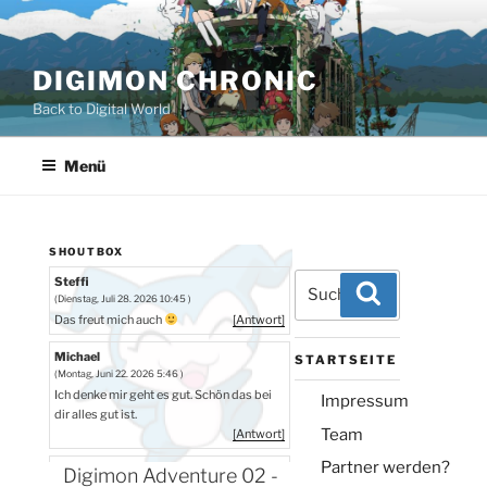
Zum
Inhalt
springen
DIGIMON CHRONIC
Back to Digital World
Menü
SHOUTBOX
Suchen
Steffi
Suchen
(Dienstag, Juli 28. 2026 10:45 )
nach:
Das freut mich auch
[Antwort]
Michael
STARTSEITE
(Montag, Juni 22. 2026 5:46 )
Ich denke mir geht es gut. Schön das bei
Impressum
dir alles gut ist.
Team
[Antwort]
Partner werden?
Steffi
Digimon Adventure 02 -