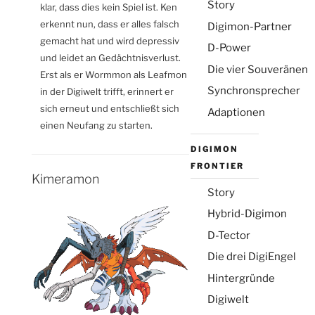
Story
klar, dass dies kein Spiel ist. Ken
erkennt nun, dass er alles falsch
Digimon-Partner
gemacht hat und wird depressiv
D-Power
und leidet an Gedächtnisverlust.
Die vier Souveränen
Erst als er Wormmon als Leafmon
Synchronsprecher
in der Digiwelt trifft, erinnert er
sich erneut und entschließt sich
Adaptionen
einen Neufang zu starten.
DIGIMON
FRONTIER
Kimeramon
Story
Hybrid-Digimon
D-Tector
Die drei DigiEngel
Hintergründe
Digiwelt