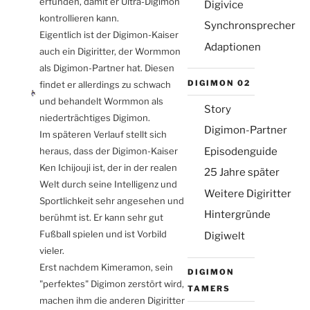
erfunden, damit er Ultra-Digimon
Digivice
kontrollieren kann.
Synchronsprecher
Eigentlich ist der Digimon-Kaiser
Adaptionen
auch ein Digiritter, der Wormmon
als Digimon-Partner hat. Diesen
Die Emailadresse wird nicht veröffentlicht
DIGIMON 02
findet er allerdings zu schwach
(aber sie ist erforderlich)
und behandelt Wormmon als
Story
niederträchtiges Digimon.
Digimon-Partner
Im späteren Verlauf stellt sich
Episodenguide
heraus, dass der Digimon-Kaiser
Ken Ichijouji ist, der in der realen
25 Jahre später
Welt durch seine Intelligenz und
Weitere Digiritter
Sportlichkeit sehr angesehen und
Hintergründe
berühmt ist. Er kann sehr gut
Fußball spielen und ist Vorbild
Digiwelt
vieler.
Erst nachdem Kimeramon, sein
DIGIMON
"perfektes" Digimon zerstört wird,
TAMERS
machen ihm die anderen Digiritter