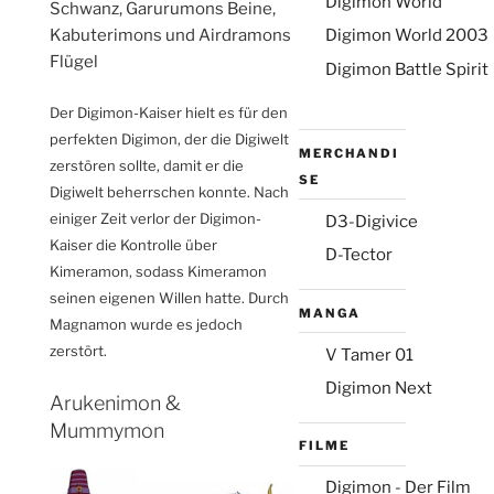
Digimon World
monney
Schwanz, Garurumons Beine,
Kabuterimons und Airdramons
Digimon World 2003
Flügel
Digimon Battle Spirit
Der Digimon-Kaiser hielt es für den
perfekten Digimon, der die Digiwelt
MERCHANDI
zerstören sollte, damit er die
SE
Digiwelt beherrschen konnte. Nach
einiger Zeit verlor der Digimon-
D3-Digivice
Kaiser die Kontrolle über
D-Tector
Kimeramon, sodass Kimeramon
seinen eigenen Willen hatte. Durch
MANGA
Magnamon wurde es jedoch
zerstört.
V Tamer 01
Digimon Next
Arukenimon &
Mummymon
FILME
Digimon - Der Film