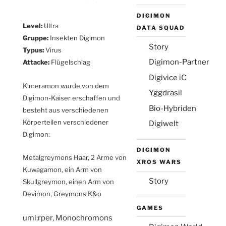
DIGIMON
Level:
Ultra
DATA SQUAD
Gruppe:
Insekten Digimon
Story
Typus:
Virus
Digimon-Partner
Attacke:
Flügelschlag
Digivice iC
Kimeramon wurde von dem
Yggdrasil
Digimon-Kaiser erschaffen und
Bio-Hybriden
besteht aus verschiedenen
Körperteilen verschiedener
Digiwelt
Digimon:
DIGIMON
Metalgreymons Haar, 2 Arme von
XROS WARS
Kuwagamon, ein Arm von
Story
Skullgreymon, einen Arm von
Devimon, Greymons K&o
GAMES
osteopathe-nyon-cabinet-
uml;rper, Monochromons