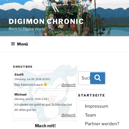
Zum
Inhalt
springen
DIGIMON CHRONIC
Back to Digital World
Menü
SHOUTBOX
Suchen
Steffi
Suchen
(Dienstag, Juli 28. 2026 10:45 )
nach:
Das freut mich auch
[Antwort]
Michael
STARTSEITE
(Montag, Juni 22. 2026 5:46 )
Ich denke mir geht es gut. Schön das bei
Impressum
dir alles gut ist.
Team
[Antwort]
Partner werden?
Steffi
Mach mit!