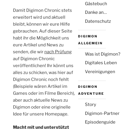
(Montag, Juni 1. 2026 9:39 )
Gästebuch
Hallo Leute, wie geht's euch so? Bei mir
Damit Digimon Chronic stets
ist alles gut.
Danke an…
[Antwort]
erweitert wird und aktuell
Datenschutz
bleibt, können wir eure Hilfe
Michael
gebrauchen. Auf dieser Seite
(Sonntag, Okt. 19. 2025 18:00 )
Für Steffi - Danke für das Angebot, ich
DIGIMON
habt ihr die Möglichkeit uns
hoffe bei dir gibt es nicht so ein Mist wie
ALLGEMEIN
eure Artikel und News zu
bei mir.
senden, die wir
nach Prüfung
[Antwort]
Was ist Digimon?
auf Digimon Chronic
Steffi
Digitales Leben
veröffentlichen! Ihr könnt uns
(Montag, Okt. 13. 2025 21:48 )
Vereinigungen
Für Michael - alles klar, dann schreiben wir
alles zu schicken, was hier auf
einfach hier ab und zu
Digimon Chronic noch fehlt
[Antwort]
(Beispiele wären Artikel im
DIGIMON
Games oder im Filme Bereich),
ADVENTURE
2
3
4
5
»
·
·
·
·
·
1
aber auch aktuelle News zu
Story
Digimon oder eine originelle
Name:
Digimon-Partner
Idee für unsere Homepage.
Episodenguide
Macht mit und unterstützt
Email: