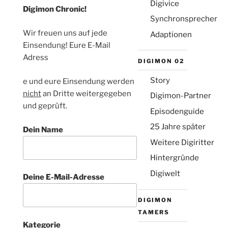
Digivice
Digimon Chronic!
Synchronsprecher
Wir freuen uns auf jede
Adaptionen
Einsendung! Eure E-Mail
Adress
Die Emailadresse wird nicht veröffentlicht
DIGIMON 02
(aber sie ist erforderlich)
Story
osteopathe-nyon-cabinet-
e und eure Einsendung werden
monney
nicht
an Dritte weitergegeben
Digimon-Partner
und geprüft.
Episodenguide
25 Jahre später
Dein Name
Weitere Digiritter
Hintergründe
Digiwelt
Deine E-Mail-Adresse
DIGIMON
TAMERS
Kategorie