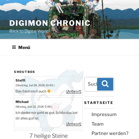
Zum
Inhalt
springen
DIGIMON CHRONIC
Back to Digital World
Menü
SHOUTBOX
Suchen
Steffi
Suchen
(Dienstag, Juli 28. 2026 10:45 )
nach:
Das freut mich auch
[Antwort]
Michael
STARTSEITE
(Montag, Juni 22. 2026 5:46 )
Ich denke mir geht es gut. Schön das bei
Impressum
dir alles gut ist.
Team
[Antwort]
Partner werden?
Steffi
7 heilige Steine