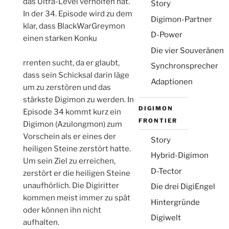
das Ultra-Level verholfen hat.
Story
In der 34. Episode wird zu dem
Digimon-Partner
klar, dass BlackWarGreymon
D-Power
einen starken Konku
Die vier Souveränen
relaisvih12
rrenten sucht, da er glaubt,
Synchronsprecher
dass sein Schicksal darin läge
Adaptionen
um zu zerstören und das
stärkste Digimon zu werden. In
DIGIMON
Episode 34 kommt kurz ein
FRONTIER
Digimon (Azulongmon) zum
Vorschein als er eines der
Story
heiligen Steine zerstört hatte.
Hybrid-Digimon
Um sein Ziel zu erreichen,
D-Tector
zerstört er die heiligen Steine
unaufhörlich. Die Digiritter
Die drei DigiEngel
kommen meist immer zu spät
Hintergründe
oder können ihn nicht
Digiwelt
aufhalten.