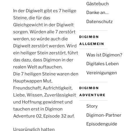
(Montag, Juni 1. 2026 9:39 )
Gästebuch
Hallo Leute, wie geht's euch so? Bei mir
In der Digiwelt gibt es 7 heilige
ist alles gut.
Danke an…
[Antwort]
Steine, die für das
Datenschutz
Gleichgewicht in der Digiwelt
Michael
sorgen. Würden alle 7 zerstört
(Sonntag, Okt. 19. 2025 18:00 )
Für Steffi - Danke für das Angebot, ich
DIGIMON
werden, so würde auch die
hoffe bei dir gibt es nicht so ein Mist wie
ALLGEMEIN
Digiwelt zerstört werden. Wird
bei mir.
ein heiliger Stein zerstört, führt
[Antwort]
Was ist Digimon?
das dazu, dass Digimon in der
Steffi
Digitales Leben
realen Welt auftauchen.
(Montag, Okt. 13. 2025 21:48 )
Vereinigungen
Für Michael - alles klar, dann schreiben wir
Die 7 heiligen Steine waren den
einfach hier ab und zu
Hauptwappen Mut,
[Antwort]
Freundschaft, Aufrichtigkeit,
DIGIMON
Liebe, Wissen, Zuverlässigkeit
ADVENTURE
2
3
4
5
»
·
·
·
·
·
1
und Hoffnung gewidmet und
Story
tauchen erst in Digimon
Name:
Digimon-Partner
Adventure 02, Episode 32 auf.
Episodenguide
Ursprünglich hatten
Email: