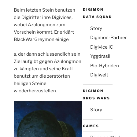
DIGIMON
Beim letzten Stein benutzen
DATA SQUAD
die Digiritter ihre Digivices,
wobei Azulongmon zum
Story
Vorschein kommt. Er erklärt
Digimon-Partner
BlackWarGreymon einige
Digivice iC
osteopathe-nyon-cabinet-
s, der dann schlussendlich sein
Yggdrasil
monney
Ziel aufgibt gegen Azulongmon
Bio-Hybriden
zu kämpfen und seine Kraft
Digiwelt
benutzt um die zerstörten
heiligen Steine
wiederherzustellen.
DIGIMON
XROS WARS
Story
GAMES