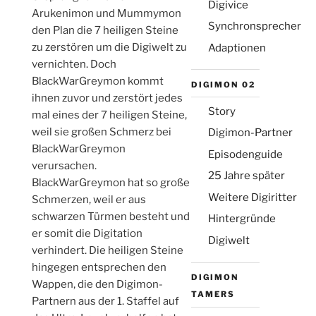
Digivice
Arukenimon und Mummymon
Synchronsprecher
den Plan die 7 heiligen Steine
zu zerstören um die Digiwelt zu
Adaptionen
vernichten. Doch
BlackWarGreymon kommt
Die Emailadresse wird nicht veröffentlicht
DIGIMON 02
(aber sie ist erforderlich)
ihnen zuvor und zerstört jedes
Story
mal eines der 7 heiligen Steine,
weil sie großen Schmerz bei
Digimon-Partner
BlackWarGreymon
Episodenguide
verursachen.
25 Jahre später
BlackWarGreymon hat so große
Weitere Digiritter
Schmerzen, weil er aus
schwarzen Türmen besteht und
Hintergründe
er somit die Digitation
Digiwelt
verhindert. Die heiligen Steine
hingegen entsprechen den
DIGIMON
Wappen, die den Digimon-
TAMERS
Partnern aus der 1. Staffel auf