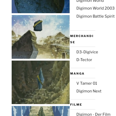
Digimon World
Digimon World 2003
Digimon Battle Spirit
MERCHANDI
SE
D3-Digivice
D-Tector
MANGA
V Tamer 01
Digimon Next
FILME
Digimon - Der Film