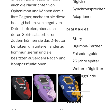
Digivice
auch die Nachrichten von
Synchronsprecher
Ophanimon und können damit
Adaptionen
ihre Gegner, nachdem sie diese
besiegt haben, von negativen
Daten befreien, aber auch
Die Emailadresse wird nicht veröffentlicht
DIGIMON 02
(aber sie ist erforderlich)
deren Spirits absorbieren.
Story
Zudem können sie das D-Tector
Digimon-Partner
benutzen um untereinander zu
kommunizieren und sie
Episodenguide
besitzten außerdem Radar- und
25 Jahre später
Kompassfunktionen.
Weitere Digiritter
Hintergründe
Digiwelt
DIGIMON
TAMERS