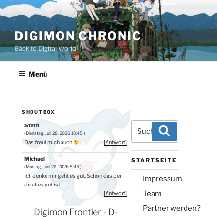
Zum
Inhalt
springen
DIGIMON CHRONIC
Back to Digital World
Menü
SHOUTBOX
Suchen
Steffi
Suchen
(Dienstag, Juli 28. 2026 10:45 )
nach:
Das freut mich auch
[Antwort]
Michael
STARTSEITE
(Montag, Juni 22. 2026 5:46 )
Ich denke mir geht es gut. Schön das bei
Impressum
dir alles gut ist.
Team
[Antwort]
Partner werden?
Steffi
Digimon Frontier - D-