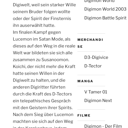
Digimon World
Digiwelt, weil sein starker Wille
Digimon World 2003
seinem Bruder folgen wollte
Digimon Battle Spirit
oder der Spirit der Finsternis
ihn auserwählt hatte.
Im finalen Kampf gegen
Lucemon im Satan Mode, als
MERCHANDI
dieses auf den Weg in die reale
SE
Welt war bildeten sie sich alle
D3-Digivice
zusammen zu Susanoomon.
D-Tector
Koichi, der nicht mehr die Kraft
hatte seinen Willen in der
Digiwelt zu halten, und die
MANGA
anderen Digiritter führten
V Tamer 01
durch die Kraft des D-Tectors
Digimon Next
ein telepathisches Gespräch
mit den Geistern ihrer Spirits.
Nach dem Sieg über Lucemon
FILME
machten sie sich auf den Weg
Digimon - Der Film