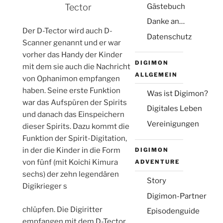
(Montag, Juni 1. 2026 9:39 )
Gästebuch
Tector
Hallo Leute, wie geht's euch so? Bei mir
ist alles gut.
Danke an…
[Antwort]
Der D-Tector wird auch D-
Datenschutz
Scanner genannt und er war
Michael
(Sonntag, Okt. 19. 2025 18:00 )
vorher das Handy der Kinder
Für Steffi - Danke für das Angebot, ich
DIGIMON
mit dem sie auch die Nachricht
hoffe bei dir gibt es nicht so ein Mist wie
ALLGEMEIN
von Ophanimon empfangen
bei mir.
[Antwort]
haben. Seine erste Funktion
Was ist Digimon?
war das Aufspüren der Spirits
Steffi
Digitales Leben
und danach das Einspeichern
(Montag, Okt. 13. 2025 21:48 )
Vereinigungen
Für Michael - alles klar, dann schreiben wir
dieser Spirits. Dazu kommt die
einfach hier ab und zu
Funktion der Spirit-Digitation,
[Antwort]
in der die Kinder in die Form
DIGIMON
von fünf (mit Koichi Kimura
ADVENTURE
2
3
4
5
»
·
·
·
·
·
1
sechs) der zehn legendären
Story
Digikrieger s
Name:
Digimon-Partner
relaisvih12
chlüpfen. Die Digiritter
Episodenguide
Email:
empfangen mit dem D-Tector