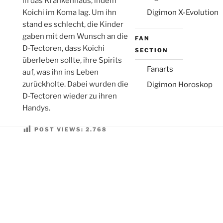
in das Krankenhaus, indem
Koichi im Koma lag. Um ihn
Digimon X-Evolution
stand es schlecht, die Kinder
gaben mit dem Wunsch an die
FAN
D-Tectoren, dass Koichi
SECTION
überleben sollte, ihre Spirits
Fanarts
auf, was ihn ins Leben
zurückholte. Dabei wurden die
Digimon Horoskop
D-Tectoren wieder zu ihren
Handys.
POST VIEWS:
2.768