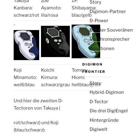
Takuya
Zoe
J.P.
Story
Kanbara:
Ayamoto:
Shibayama:
Digimon-Partner
schwarz/rot
lila/rosa
blau/gelb
D-Power
´
Die vier Souveränen
Synchronsprecher
Adaptionen
DIGIMON
Koji
Koichi
Tommy
FRONTIER
Minamoto:
Kimura:
Hiomi:
Story
weiß/blau
schwarz/grau
hellblau/grün
Hybrid-Digimon
Und hier die zweiten D-
D-Tector
Tectoren von Takuya (
Die drei DigiEngel
Hintergründe
osteopathe-nyon-cabinet-
rot/schwarz) und Koji
Digiwelt
monney
(blau/schwarz):