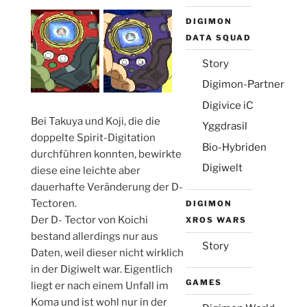
DIGIMON
DATA SQUAD
Story
Digimon-Partner
Digivice iC
Bei Takuya und Koji, die die
Yggdrasil
doppelte Spirit-Digitation
Bio-Hybriden
durchführen konnten, bewirkte
Digiwelt
diese eine leichte aber
dauerhafte Veränderung der D-
Tectoren.
DIGIMON
Der D- Tector von Koichi
XROS WARS
bestand allerdings nur aus
Story
Daten, weil dieser nicht wirklich
in der Digiwelt war. Eigentlich
GAMES
liegt er nach einem Unfall im
Koma und ist wohl nur in der