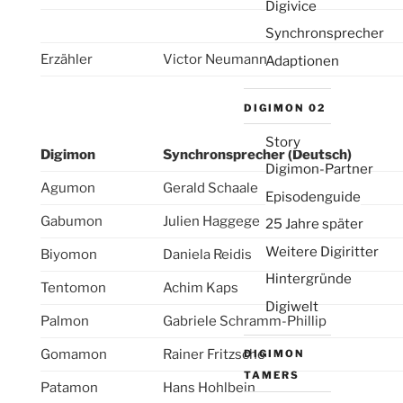
Digivice
Synchronsprecher
Erzähler
Victor Neumann
Adaptionen
Die Emailadresse wird nicht veröffentlicht
DIGIMON 02
(aber sie ist erforderlich)
Story
Digimon
Synchronsprecher (Deutsch)
Digimon-Partner
Agumon
Gerald Schaale
Episodenguide
Gabumon
Julien Haggege
25 Jahre später
Weitere Digiritter
Biyomon
Daniela Reidis
Hintergründe
Tentomon
Achim Kaps
Digiwelt
Palmon
Gabriele Schramm-Phillip
Gomamon
Rainer Fritzsche
DIGIMON
TAMERS
Patamon
Hans Hohlbein