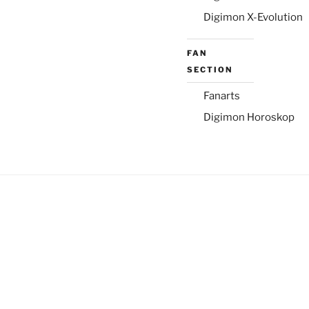
Digimon X-Evolution
FAN
SECTION
Fanarts
Digimon Horoskop
osteopathe-nyon-cabinet-monney
relaisvih12