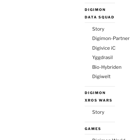
DIGIMON
DATA SQUAD
Story
Digimon-Partner
Digivice iC
Yggdrasil
Bio-Hybriden
Digiwelt
DIGIMON
XROS WARS
Story
GAMES