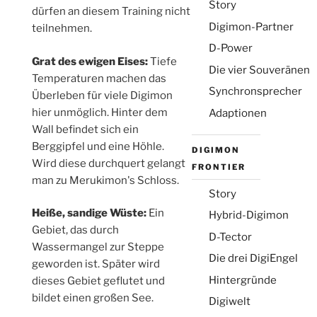
Story
dürfen an diesem Training nicht
Digimon-Partner
teilnehmen.
D-Power
Grat des ewigen Eises:
Tiefe
Die vier Souveränen
Temperaturen machen das
Synchronsprecher
Überleben für viele Digimon
hier unmöglich. Hinter dem
Adaptionen
Wall befindet sich ein
Berggipfel und eine Höhle.
DIGIMON
Wird diese durchquert gelangt
FRONTIER
man zu Merukimon's Schloss.
Story
Heiße, sandige Wüste:
Ein
Hybrid-Digimon
Gebiet, das durch
D-Tector
Wassermangel zur Steppe
Die drei DigiEngel
geworden ist. Später wird
Hintergründe
dieses Gebiet geflutet und
bildet einen großen See.
Digiwelt