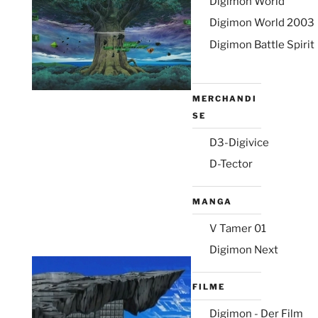
Digimon World
Digimon World 2003
Digimon Battle Spirit
MERCHANDI
SE
D3-Digivice
D-Tector
MANGA
V Tamer 01
Digimon Next
FILME
Digimon - Der Film