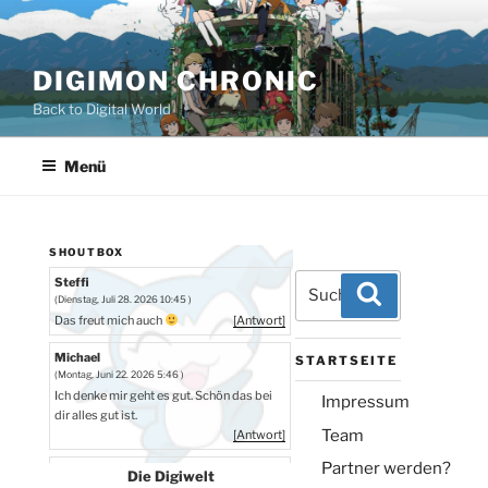
Zum
Inhalt
springen
DIGIMON CHRONIC
Back to Digital World
Menü
SHOUTBOX
Suchen
Steffi
Suchen
(Dienstag, Juli 28. 2026 10:45 )
nach:
Das freut mich auch
[Antwort]
Michael
STARTSEITE
(Montag, Juni 22. 2026 5:46 )
Ich denke mir geht es gut. Schön das bei
Impressum
dir alles gut ist.
Team
[Antwort]
Partner werden?
Steffi
Die Digiwelt