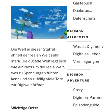
(Montag, Juni 1. 2026 9:39 )
Gästebuch
Hallo Leute, wie geht's euch so? Bei mir
ist alles gut.
Danke an…
[Antwort]
Datenschutz
Michael
(Sonntag, Okt. 19. 2025 18:00 )
Für Steffi - Danke für das Angebot, ich
DIGIMON
hoffe bei dir gibt es nicht so ein Mist wie
ALLGEMEIN
bei mir.
[Antwort]
Was ist Digimon?
Die Welt in dieser Staffel
Steffi
Digitales Leben
ähnelt der realen Welt sehr
(Montag, Okt. 13. 2025 21:48 )
stark. Die digitale Welt legt sich
Vereinigungen
Für Michael - alles klar, dann schreiben wir
einfach hier ab und zu
wie ein Netz um die reale Welt,
[Antwort]
was zu Spannungen führen
DIGIMON
kann und so zufällig viele Tore
ADVENTURE
zur Digiwelt öffnet.
2
3
4
5
»
·
·
·
·
·
1
Story
Name:
Digimon-Partner
Episodenguide
Wichtige Orte:
Email: