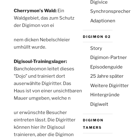
Digivice
Cherrymon's Wald:
Ein
Synchronsprecher
Waldgebiet, das zum Schutz
Adaptionen
der Digimon von ei
Die Emailadresse wird nicht veröffentlicht
DIGIMON 02
relaisvih12
nem dicken Nebelschleier
(aber sie ist erforderlich)
umhüllt wurde.
Story
Digimon-Partner
Digisoul-Trainingslager:
Episodenguide
Bancholeomon leitet dieses
"Dojo" und trainiert dort
25 Jahre später
auserwählte Digiritter. Das
Weitere Digiritter
Haus ist von einer unsichtbaren
Hintergründe
Mauer umgeben, welche n
Digiwelt
osteopathe-nyon-cabinet-
ur erwünschte Besucher
monney
eintreten lässt. Die Digiritter
DIGIMON
können hier ihr Digisoul
TAMERS
trainieren, aber die Digimon