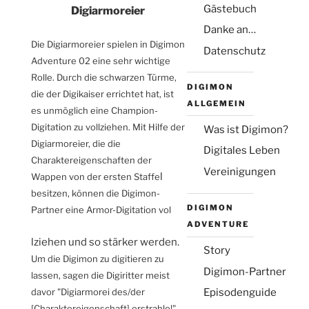
(Montag, Juni 1. 2026 9:39 )
Gästebuch
Digiarmoreier
Hallo Leute, wie geht's euch so? Bei mir
ist alles gut.
Danke an…
[Antwort]
Die Digiarmoreier spielen in Digimon
Datenschutz
Adventure 02 eine sehr wichtige
Michael
(Sonntag, Okt. 19. 2025 18:00 )
Rolle. Durch die schwarzen Türme,
Für Steffi - Danke für das Angebot, ich
DIGIMON
die der Digikaiser errichtet hat, ist
hoffe bei dir gibt es nicht so ein Mist wie
ALLGEMEIN
es unmöglich eine Champion-
bei mir.
[Antwort]
Digitation zu vollziehen. Mit Hilfe der
Was ist Digimon?
Digiarmoreier, die die
Steffi
Digitales Leben
(Montag, Okt. 13. 2025 21:48 )
Charaktereigenschaften der
Vereinigungen
Für Michael - alles klar, dann schreiben wir
l
Wappen von der ersten Staffe
einfach hier ab und zu
besitzen, können die Digimon-
[Antwort]
DIGIMON
Partner eine Armor-Digitation vol
ADVENTURE
2
3
4
5
»
·
·
·
·
·
1
relaisvih12
lziehen und so stärker werden.
Story
Um die Digimon zu digitieren zu
Name:
Digimon-Partner
lassen, sagen die Digiritter meist
davor "Digiarmorei des/der
Episodenguide
Email:
[Charaktereigenschaft] erstrahle!".