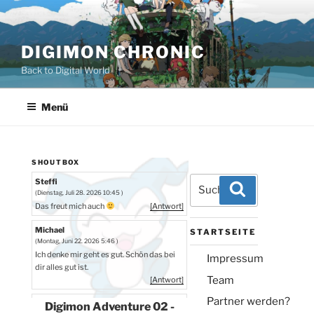
Zum
Inhalt
springen
DIGIMON CHRONIC
Back to Digital World
Menü
SHOUTBOX
Suchen
Steffi
Suchen
(Dienstag, Juli 28. 2026 10:45 )
nach:
Das freut mich auch
[Antwort]
Michael
STARTSEITE
(Montag, Juni 22. 2026 5:46 )
Ich denke mir geht es gut. Schön das bei
Impressum
dir alles gut ist.
Team
[Antwort]
Partner werden?
Steffi
Digimon Adventure 02 -