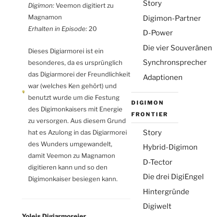
Story
Digimon:
Veemon digitiert zu
Magnamon
Digimon-Partner
Erhalten in Episode:
20
D-Power
Die vier Souveränen
Dieses Digiarmorei ist ein
Synchronsprecher
besonderes, da es ursprünglich
das Digiarmorei der Freundlichkeit
Adaptionen
war (welches Ken gehört) und
benutzt wurde um die Festung
DIGIMON
des Digimonkaisers mit Energie
FRONTIER
zu versorgen. Aus diesem Grund
Story
hat es Azulong in das Digiarmorei
des Wunders umgewandelt,
Hybrid-Digimon
damit Veemon zu Magnamon
D-Tector
digitieren kann und so den
Die drei DigiEngel
Digimonkaiser besiegen kann.
Hintergründe
Digiwelt
Yoleis Digiarmoreier