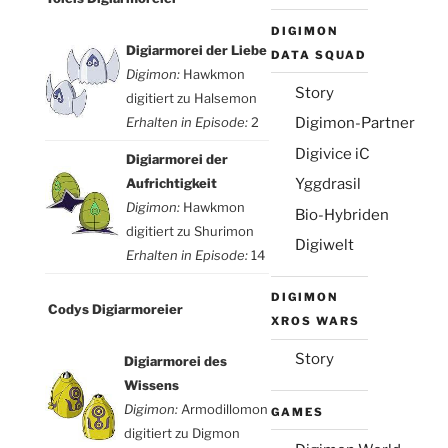
DIGIMON
Digiarmorei der Liebe
DATA SQUAD
Digimon:
Hawkmon
Story
digitiert zu Halsemon
Erhalten in Episode:
2
Digimon-Partner
Digivice iC
Digiarmorei der
Aufrichtigkeit
Yggdrasil
Digimon:
Hawkmon
Bio-Hybriden
digitiert zu Shurimon
Digiwelt
Erhalten in Episode:
14
DIGIMON
Codys Digiarmoreier
XROS WARS
Story
Digiarmorei des
Wissens
Digimon:
Armodillomon
GAMES
digitiert zu Digmon