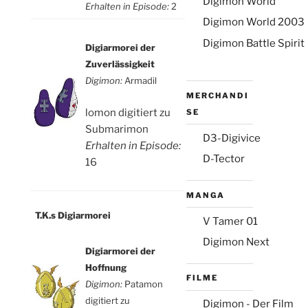
Digimon World
Erhalten in Episode:
2
Digimon World 2003
Digimon Battle Spirit
Digiarmorei der
Zuverlässigkeit
Digimon:
Armadil
MERCHANDI
osteopathe-nyon-
lomon digitiert zu
SE
cabinet-monney
Submarimon
D3-Digivice
Erhalten in Episode:
D-Tector
16
MANGA
T.K.s Digiarmorei
V Tamer 01
Digimon Next
Digiarmorei der
Hoffnung
FILME
Digimon:
Patamon
digitiert zu
Digimon - Der Film