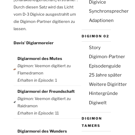
Digivice
Durch diesen Satz wird das Licht
Synchronsprecher
vom D-3 Digivice ausgestrahlt um
Adaptionen
die Digimon-Partner digitieren zu
lassen.
Die Emailadresse wird nicht veröffentlicht
DIGIMON 02
(aber sie ist erforderlich)
Davis' Digiarmoreier
Story
Digimon-Partner
Digiarmorei des Mutes
Episodenguide
Digimon:
Veemon digitiert zu
Flamedramon
25 Jahre später
Erhalten in Episode:
1
Weitere Digiritter
Digiarmorei der Freundschaft
Hintergründe
Digimon:
Veemon digitiert zu
Digiwelt
Raidramon
Erhalten in Episode:
11
DIGIMON
TAMERS
Digiarmorei des Wunders